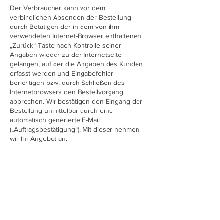
Der Verbraucher kann vor dem
verbindlichen Absenden der Bestellung
durch Betätigen der in dem von ihm
verwendeten Internet-Browser enthaltenen
„Zurück“-Taste nach Kontrolle seiner
Angaben wieder zu der Internetseite
gelangen, auf der die Angaben des Kunden
erfasst werden und Eingabefehler
berichtigen bzw. durch Schließen des
Internetbrowsers den Bestellvorgang
abbrechen. Wir bestätigen den Eingang der
Bestellung unmittelbar durch eine
automatisch generierte E-Mail
(„Auftragsbestätigung“). Mit dieser nehmen
wir Ihr Angebot an.
(5) Speicherung des Vertragstextes bei
Bestellungen über unseren Internetshop :
Wir senden Ihnen die Bestelldaten und
unsere AGB per E-Mail zu. Die AGB können
Sie jederzeit auch unter
http://www.goparagnanam.eu/impressum
einsehen. Ihre Bestelldaten sind aus